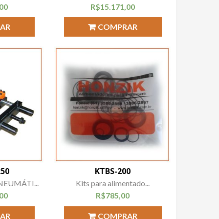
,00
R$
15.171,00
AR
COMPRAR
250
KTBS-200
EUMÁTI...
Kits para alimentado...
,00
R$
785,00
AR
COMPRAR