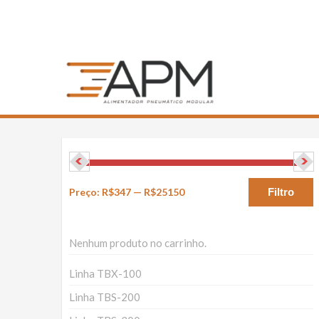
Alimentador
Alimentador Pneum
Preço:
R$347
—
R$25150
Filtro
Nenhum produto no carrinho.
Linha TBX-100
Linha TBS-200